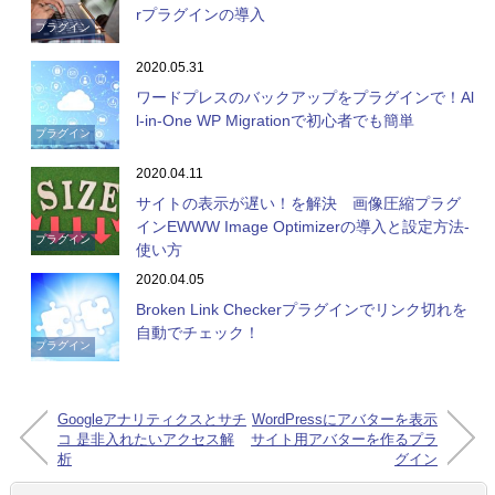
rプラグインの導入
プラグイン
2020.05.31
ワードプレスのバックアップをプラグインで！Al
l-in-One WP Migrationで初心者でも簡単
プラグイン
2020.04.11
サイトの表示が遅い！を解決 画像圧縮プラグ
インEWWW Image Optimizerの導入と設定方法-
プラグイン
使い方
2020.04.05
Broken Link Checkerプラグインでリンク切れを
自動でチェック！
プラグイン
Googleアナリティクスとサチ
WordPressにアバターを表示
コ 是非入れたいアクセス解
サイト用アバターを作るプラ
析
グイン